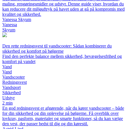
maling, rengøringsmidler og udstyr. Denne guide viser, hvordan du
kan reducere dit miljøaftryk på havet uden at gå på kompromis med
kvalitet og sikkerhed.
Vanessa Skyum
Vanessa
Skyum
Den rette redningsvest til vandscooter: Sådan kombinerer du
sikkerhed og komfort på bølgerne
Find den perfekte balance mellem sikkerhed, bevægelsesfrihed og
komfort på vandet
Vand
Vand
Vandscooter
Redningsvest
Vandsport
Sikkerhed
Udstyr
2 min
En god redningsvest er afgørende, når du kører vandscooter – både
for din sikkerhed og din oplevelse på bølgerne. Få overblik over
lovkrav, pasform, materialer og smarte funktioner, så du kan vælge
den vest, der passer bedst til dig og din kørestil.
Astrid Lind