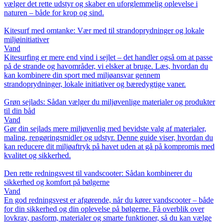
vælger det rette udstyr og skaber en uforglemmelig oplevelse i
naturen – både for krop og sind.
Kitesurf med omtanke: Vær med til strandoprydninger og lokale
miljøinitiativer
Vand
Kitesurfing er mere end vind i sejlet – det handler også om at passe
på de strande og havområder, vi elsker at bruge. Læs, hvordan du
kan kombinere din sport med miljøansvar gennem
strandoprydninger, lokale initiativer og bæredygtige vaner.
Grøn sejlads: Sådan vælger du miljøvenlige materialer og produkter
til din båd
Vand
Gør din sejlads mere miljøvenlig med bevidste valg af materialer,
maling, rengøringsmidler og udstyr. Denne guide viser, hvordan du
kan reducere dit miljøaftryk på havet uden at gå på kompromis med
kvalitet og sikkerhed.
Den rette redningsvest til vandscooter: Sådan kombinerer du
sikkerhed og komfort på bølgerne
Vand
En god redningsvest er afgørende, når du kører vandscooter – både
for din sikkerhed og din oplevelse på bølgerne. Få overblik over
lovkrav, pasform, materialer og smarte funktioner, så du kan vælge