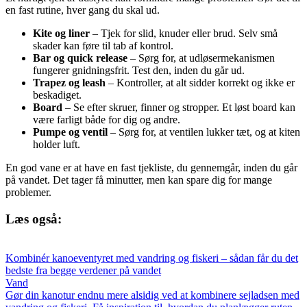
en fast rutine, hver gang du skal ud.
Kite og liner
– Tjek for slid, knuder eller brud. Selv små
skader kan føre til tab af kontrol.
Bar og quick release
– Sørg for, at udløsermekanismen
fungerer gnidningsfrit. Test den, inden du går ud.
Trapez og leash
– Kontroller, at alt sidder korrekt og ikke er
beskadiget.
Board
– Se efter skruer, finner og stropper. Et løst board kan
være farligt både for dig og andre.
Pumpe og ventil
– Sørg for, at ventilen lukker tæt, og at kiten
holder luft.
En god vane er at have en fast tjekliste, du gennemgår, inden du går
på vandet. Det tager få minutter, men kan spare dig for mange
problemer.
Læs også:
Kombinér kanoeventyret med vandring og fiskeri – sådan får du det
bedste fra begge verdener på vandet
Vand
Gør din kanotur endnu mere alsidig ved at kombinere sejladsen med