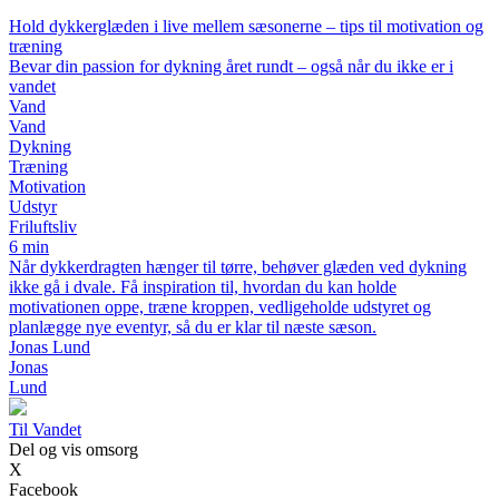
Hold dykkerglæden i live mellem sæsonerne – tips til motivation og
træning
Bevar din passion for dykning året rundt – også når du ikke er i
vandet
Vand
Vand
Dykning
Træning
Motivation
Udstyr
Friluftsliv
6 min
Når dykkerdragten hænger til tørre, behøver glæden ved dykning
ikke gå i dvale. Få inspiration til, hvordan du kan holde
motivationen oppe, træne kroppen, vedligeholde udstyret og
planlægge nye eventyr, så du er klar til næste sæson.
Jonas Lund
Jonas
Lund
Til Vandet
Del og vis omsorg
X
Facebook