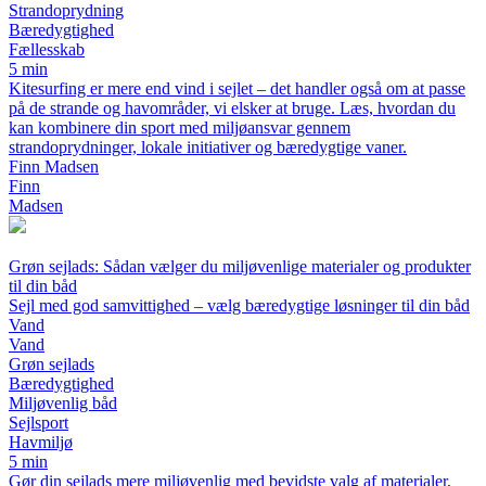
Strandoprydning
Bæredygtighed
Fællesskab
5 min
Kitesurfing er mere end vind i sejlet – det handler også om at passe
på de strande og havområder, vi elsker at bruge. Læs, hvordan du
kan kombinere din sport med miljøansvar gennem
strandoprydninger, lokale initiativer og bæredygtige vaner.
Finn Madsen
Finn
Madsen
Grøn sejlads: Sådan vælger du miljøvenlige materialer og produkter
til din båd
Sejl med god samvittighed – vælg bæredygtige løsninger til din båd
Vand
Vand
Grøn sejlads
Bæredygtighed
Miljøvenlig båd
Sejlsport
Havmiljø
5 min
Gør din sejlads mere miljøvenlig med bevidste valg af materialer,