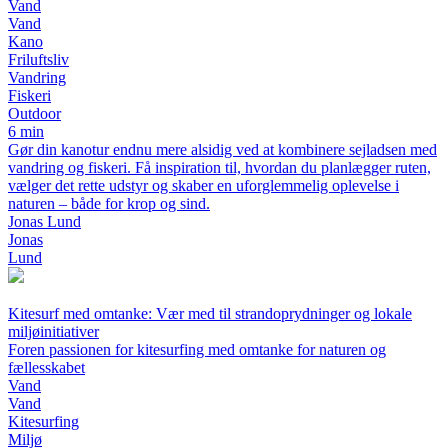
Vand
Vand
Kano
Friluftsliv
Vandring
Fiskeri
Outdoor
6 min
Gør din kanotur endnu mere alsidig ved at kombinere sejladsen med
vandring og fiskeri. Få inspiration til, hvordan du planlægger ruten,
vælger det rette udstyr og skaber en uforglemmelig oplevelse i
naturen – både for krop og sind.
Jonas Lund
Jonas
Lund
Kitesurf med omtanke: Vær med til strandoprydninger og lokale
miljøinitiativer
Foren passionen for kitesurfing med omtanke for naturen og
fællesskabet
Vand
Vand
Kitesurfing
Miljø