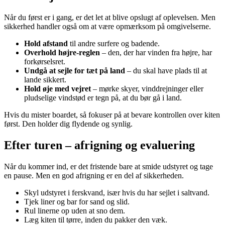
Når du først er i gang, er det let at blive opslugt af oplevelsen. Men
sikkerhed handler også om at være opmærksom på omgivelserne.
Hold afstand
til andre surfere og badende.
Overhold højre-reglen
– den, der har vinden fra højre, har
forkørselsret.
Undgå at sejle for tæt på land
– du skal have plads til at
lande sikkert.
Hold øje med vejret
– mørke skyer, vinddrejninger eller
pludselige vindstød er tegn på, at du bør gå i land.
Hvis du mister boardet, så fokuser på at bevare kontrollen over kiten
først. Den holder dig flydende og synlig.
Efter turen – afrigning og evaluering
Når du kommer ind, er det fristende bare at smide udstyret og tage
en pause. Men en god afrigning er en del af sikkerheden.
Skyl udstyret i ferskvand, især hvis du har sejlet i saltvand.
Tjek liner og bar for sand og slid.
Rul linerne op uden at sno dem.
Læg kiten til tørre, inden du pakker den væk.