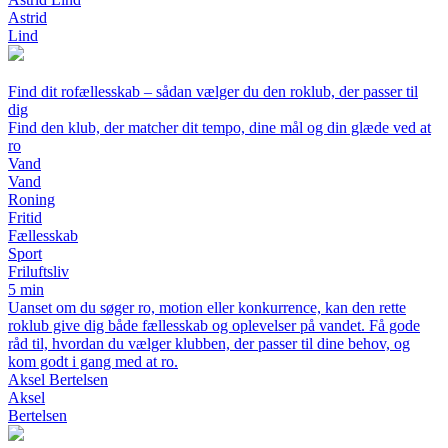
Astrid
Lind
Find dit rofællesskab – sådan vælger du den roklub, der passer til
dig
Find den klub, der matcher dit tempo, dine mål og din glæde ved at
ro
Vand
Vand
Roning
Fritid
Fællesskab
Sport
Friluftsliv
5 min
Uanset om du søger ro, motion eller konkurrence, kan den rette
roklub give dig både fællesskab og oplevelser på vandet. Få gode
råd til, hvordan du vælger klubben, der passer til dine behov, og
kom godt i gang med at ro.
Aksel Bertelsen
Aksel
Bertelsen