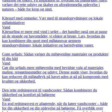
vandring og fiskeri. Få inspiration til, hvordan du planlægger ruten,
vælger det rette udstyr og skaber en uforglemmelig oplevelse i
naturen – både for krop og sind.
Kitesurf med omtanke: Vær med til strandoprydninger og lokale
miljøinitiativer
Vand
Kitesurfing er mere end vind i sejlet – det handler også om at passe
på de strande og havområder, vi elsker at bruge. Læs, hvordan du
kan kombinere din sport med miljøansvar gennem
strandoprydninger, lokale initiativer og bæredygtige vaner.
Grøn sejlads: Sådan vælger du miljøvenlige materialer og produkter
til din båd
Vand
Gør din sejlads mere miljøvenlig med bevidste valg af materialer,
maling, rengøringsmidler og udstyr. Denne guide viser, hvordan du
kan reducere dit miljøaftryk på havet uden at gå på kompromis med
kvalitet og sikkerhed.
Den rette redningsvest til vandscooter: Sådan kombinerer du
sikkerhed og komfort på bølgerne
Vand
En god redningsvest er afgørende, når du kører vandscooter – både
for din sikkerhed og din oplevelse på bølgerne. Få overblik over