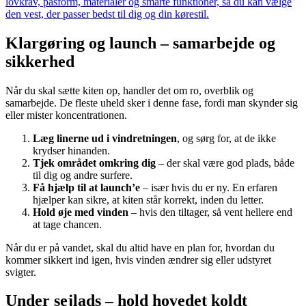
lovkrav, pasform, materialer og smarte funktioner, så du kan vælge
den vest, der passer bedst til dig og din kørestil.
Klargøring og launch – samarbejde og
sikkerhed
Når du skal sætte kiten op, handler det om ro, overblik og
samarbejde. De fleste uheld sker i denne fase, fordi man skynder sig
eller mister koncentrationen.
Læg linerne ud i vindretningen
, og sørg for, at de ikke
krydser hinanden.
Tjek området omkring dig
– der skal være god plads, både
til dig og andre surfere.
Få hjælp til at launch’e
– især hvis du er ny. En erfaren
hjælper kan sikre, at kiten står korrekt, inden du letter.
Hold øje med vinden
– hvis den tiltager, så vent hellere end
at tage chancen.
Når du er på vandet, skal du altid have en plan for, hvordan du
kommer sikkert ind igen, hvis vinden ændrer sig eller udstyret
svigter.
Under sejlads – hold hovedet koldt