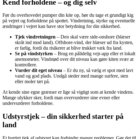
Kend forholdene – og dig selv
Før du overhovedet pumper din kite op, bør du tage et grundigt kig
på vejret og forholdene på spottet. Vindretning, styrke og eventuelle
ændringer i vejret kan have stor betydning for din sikkerhed.
Tjek vindretningen
– Den skal være side-onshore (blæser
skråt ind mod land). Offshore-vind, der blæser ud fra kysten,
er farlig, fordi du risikerer at blive trukket væk fra land.
Se på vindstyrken
– Brug en pålidelig vejr-app eller et lokalt
anemometer. Vindstød over dit niveau kan gøre kiten svær at
kontrollere.
Vurder dit eget niveau
– Er du ny, så vælg et spot med lavt
vand og god plads. Undgå steder med mange surfere, sten
eller moler tæt på.
At kende sine egne grænser er lige så vigtigt som at kende vindens.
Mange ulykker sker, fordi man overvurderer sine evner eller
undervurderer forholdene.
Udstyrstjek – din sikkerhed starter på
land
Et hurtigt tjek af udstyret kan forhindre mange problemer. Gør det til